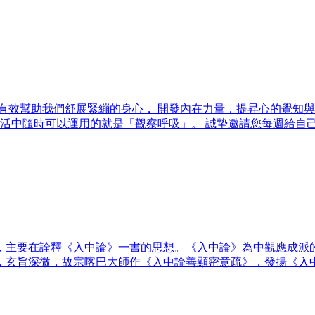
有效幫助我們舒展緊繃的身心， 開發內在力量，提昇心的覺知與
生活中隨時可以運用的就是「觀察呼吸」。 誠摯邀請您每週給自
，主要在詮釋《入中論》一書的思想。《入中論》為中觀應成派
，玄旨深微，故宗喀巴大師作《入中論善顯密意疏》，發揚《入