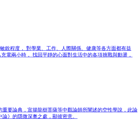
敏銳程度， 對學業、工作、人際關係、健康等各方面都有益
己充電兩小時， 找回平靜的心面對生活中的各項挑戰與動盪，
的重要論典，宣揚龍樹菩薩等中觀論師所闡述的空性學說，此論
中論》的隱微深奧之處，顯彼密意。