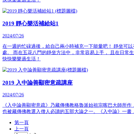
2019 靜心樂活補給站1
2024/07/26
在一週的忙碌過後，給自己兩小時補充一下能量吧！ 靜坐可以
處。 而在五花八門的靜坐方法中，非常容易上手， 且在日常
快快樂樂過生活！
2019 入中論善顯密意疏講座
2024/07/26
《入中論善顯密意疏》乃藏傳佛教格魯派始祖宗喀巴大師所作
也被藏傳佛教選入僧人必讀的五部大論之一。《入中論》一書
第一頁
上一頁