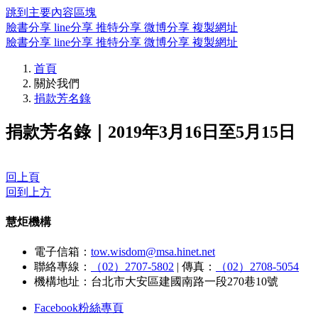
跳到主要內容區塊
臉書分享
line分享
推特分享
微博分享
複製網址
臉書分享
line分享
推特分享
微博分享
複製網址
首頁
關於我們
捐款芳名錄
捐款芳名錄｜2019年3月16日至5月15日
回上頁
回到上方
慧炬機構
電子信箱：
tow.wisdom@msa.hinet.net
聯絡專線：
（02）2707-5802
|
傳真：
（02）2708-5054
機構地址：台北市大安區建國南路一段270巷10號
Facebook粉絲專頁