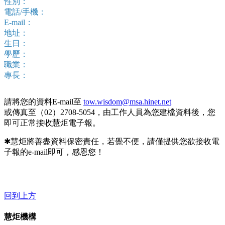
性別：
電話/手機：
E-mail：
地址：
生日：
學歷：
職業：
專長：
請將您的資料E-mail至
tow.wisdom@msa.hinet.net
或傳真至（02）2708-5054，由工作人員為您建檔資料後，您
即可正常接收慧炬電子報。
✱慧炬將善盡資料保密責任，若覺不便，請僅提供您欲接收電
子報的e-mail即可，感恩您！
回到上方
慧炬機構