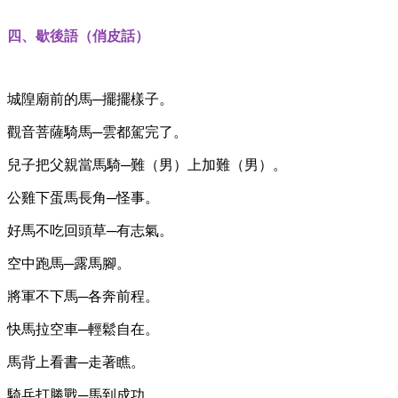
四、歇後語（俏皮話）
城隍廟前的馬─擺擺樣子。
觀音菩薩騎馬─雲都駕完了。
兒子把父親當馬騎─難（男）上加難（男）。
公雞下蛋馬長角─怪事。
好馬不吃回頭草─有志氣。
空中跑馬─露馬腳。
將軍不下馬─各奔前程。
快馬拉空車─輕鬆自在。
馬背上看書─走著瞧。
騎兵打勝戰─馬到成功。