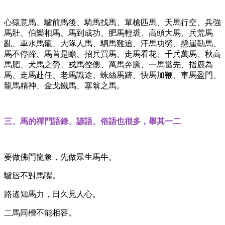
心猿意馬、驢前馬後、騎馬找馬、單槍匹馬、天馬行空、兵強
馬壯、伯樂相馬、馬到成功、肥馬輕裘、高頭大馬、兵荒馬
亂、車水馬龍、大隊人馬、駟馬難追、汗馬功勞、懸崖勒馬、
馬不停蹄、馬首是瞻、招兵買馬、走馬看花、千兵萬馬、秋高
馬肥、犬馬之勞、戎馬倥傯、萬馬奔騰、一馬當先、指鹿為
馬、走馬赴任、老馬識途、蛛絲馬跡、快馬加鞭、車馬盈門、
龍馬精神、金戈鐵馬、塞翁之馬。
三、馬的禪門語錄、諺語、俗語也很多，舉其一二
要做佛門龍象，先做眾生馬牛。
驢唇不對馬嘴。
路遙知馬力，日久見人心。
二馬同槽不能相容。