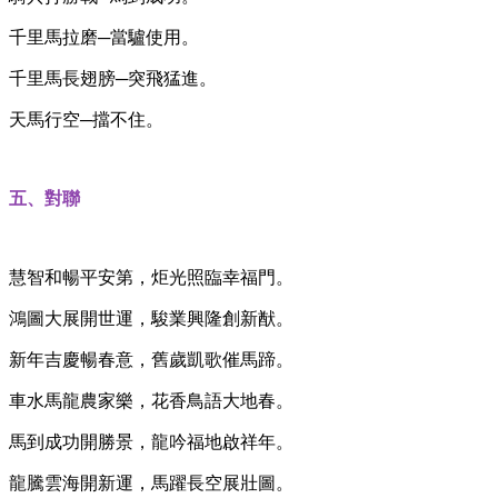
千里馬拉磨─當驢使用。
千里馬長翅膀─突飛猛進。
天馬行空─擋不住。
五、對聯
慧智和暢平安第，炬光照臨幸福門。
鴻圖大展開世運，駿業興隆創新猷。
新年吉慶暢春意，舊歲凱歌催馬蹄。
車水馬龍農家樂，花香鳥語大地春。
馬到成功開勝景，龍吟福地啟祥年。
龍騰雲海開新運，馬躍長空展壯圖。