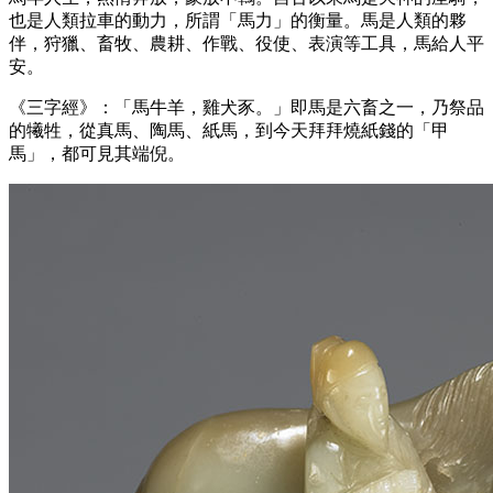
也是人類拉車的動力，所謂「馬力」的衡量。馬是人類的夥
伴，狩獵、畜牧、農耕、作戰、役使、表演等工具，馬給人平
安。
《三字經》：「馬牛羊，雞犬豕。」即馬是六畜之一，乃祭品
的犧牲，從真馬、陶馬、紙馬，到今天拜拜燒紙錢的「甲
馬」，都可見其端倪。