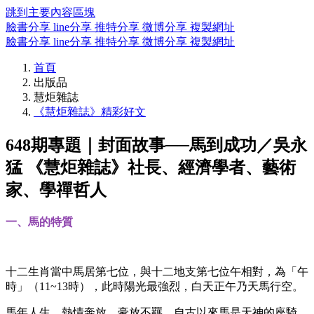
跳到主要內容區塊
臉書分享
line分享
推特分享
微博分享
複製網址
臉書分享
line分享
推特分享
微博分享
複製網址
首頁
出版品
慧炬雜誌
《慧炬雜誌》精彩好文
648期專題｜封面故事──馬到成功／吳永
猛 《慧炬雜誌》社長、經濟學者、藝術
家、學禪哲人
一、馬的特質
十二生肖當中馬居第七位，與十二地支第七位午相對，為「午
時」（11~13時），此時陽光最強烈，白天正午乃天馬行空。
馬年人生，熱情奔放，豪放不羈。自古以來馬是天神的座騎，